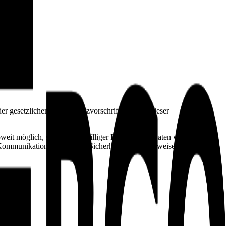
r gesetzlichen Datenschutzvorschriften sowie dieser
eit möglich, stets auf freiwilliger Basis. Diese Daten werden ohne
r Kommunikation per E-Mail) Sicherheitslücken aufweisen kann. Ein