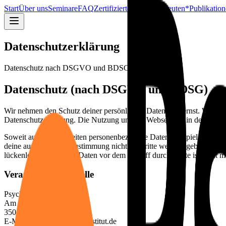
Start
Über uns
Seminare
FAQ
Zertifizierte Ergotherapeuten*
Publikatio
Datenschutzerklärung
Datenschutz nach DSGVO und BDSG
Datenschutz (nach DSGVO und BDSG)
Wir nehmen den Schutz deiner persönlichen Daten sehr ernst. Wir be
Datenschutzerklärung. Die Nutzung unserer Webseite ist in der Reg
Soweit auf unseren Seiten personenbezogene Daten (beispielsweise Na
deine ausdrückliche Zustimmung nicht an Dritte weitergegeben. Wir w
lückenloser Schutz der Daten vor dem Zugriff durch Dritte ist nicht m
Verantwortliche Stelle
PsychErgo Institut GbR
Am Grabenacker 5
35043 Marburg
E-Mail: info@psychergo-institut.de