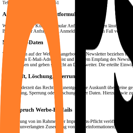
Telefon: +49 (0) 6421 340951
Anmelde- und Kontaktformular
Wenn du uns per Kontaktformular Anfragen zukommen lässt oder dic
Bearbeitung der Anfrage bzw. Anmeldung und für den Fall von Anschlu
Newsletter-Daten
Wenn du den auf der Webseite angebotenen Newsletter beziehen möcht
angegebenen E-Mail-Adresse bist und mit dem Empfang des Newsletter
Informationen und geben sie nicht an Dritte weiter. Die erteilte Ein
Auskunft, Löschung, Sperrung
Du hast jederzeit das Recht auf unentgeltliche Auskunft über deine
Berichtigung, Sperrung oder Löschung dieser Daten. Hierzu sowie z
wenden.
Widerspruch Werbe-E-Mails
Der Nutzung von im Rahmen der Impressums-Pflicht veröffentlichten
Falle der unverlangten Zusendung von Werbeinformationen, etwa durch