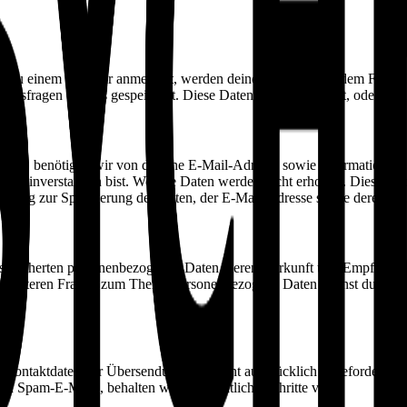
h zu einem Seminar anmeldest, werden deine Angaben aus dem Formula
ssfragen bei uns gespeichert. Diese Daten geben wir nicht, oder wenn 
est, benötigen wir von dir eine E-Mail-Adresse sowie Informationen, 
s einverstanden bist. Weitere Daten werden nicht erhoben. Diese Dat
willigung zur Speicherung der Daten, der E-Mail-Adresse sowie deren N
 gespeicherten personenbezogenen Daten, deren Herkunft und Empfänge
u weiteren Fragen zum Thema personenbezogene Daten kannst du dich 
 Kontaktdaten zur Übersendung von nicht ausdrücklich angeforderter 
 Spam-E-Mails, behalten wir uns rechtliche Schritte vor.