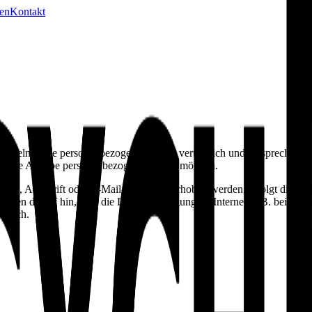
nen
Kontakt
handeln deine personenbezogenen Daten vertraulich und entsprechend de
el ohne Angabe personenbezogener Daten möglich.
me, Anschrift oder E-Mail-Adressen) erhoben werden, erfolgt dies, sow
eisen darauf hin, dass die Datenübertragung im Internet (z.B. bei de
öglich.