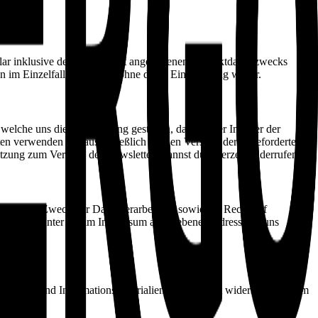
r inklusive der von dir dort angegebenen Kontaktdaten zwecks
im Einzelfall nötig nicht ohne deine Einwilligung weiter.
welche uns die Überprüfung gestatten, dass du der Inhaber der
en verwenden wir ausschließlich für den Versand der angeforderten
utzung zum Versand des Newsletters kannst du jederzeit widerrufen.
r und den Zweck der Datenverarbeitung sowie ein Recht auf
jederzeit unter der im Impressum angegebenen Adresse an uns
Werbung und Informationsmaterialien wird hiermit widersprochen. Im