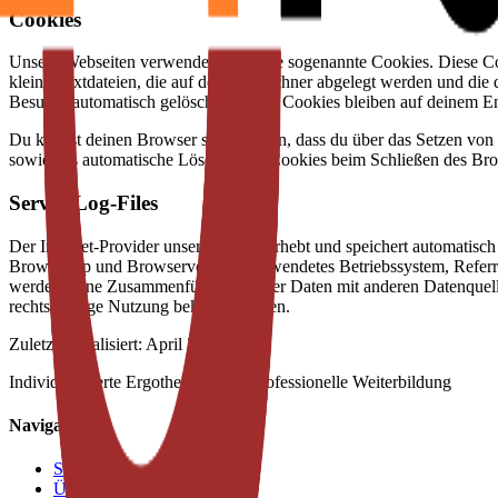
Cookies
Unsere Webseiten verwenden teilweise sogenannte Cookies. Diese Cook
kleine Textdateien, die auf deinem Rechner abgelegt werden und die
Besuchs automatisch gelöscht. Andere Cookies bleiben auf deinem En
Du kannst deinen Browser so einstellen, dass du über das Setzen von
sowie das automatische Löschen der Cookies beim Schließen des Brows
Server-Log-Files
Der Internet-Provider unserer Seiten erhebt und speichert automatisch
Browsertyp und Browserversion, verwendetes Betriebssystem, Referr
werden. Eine Zusammenführung dieser Daten mit anderen Datenquellen
rechtswidrige Nutzung bekannt werden.
Zuletzt aktualisiert: April 2026
Individualisierte Ergotherapie und professionelle Weiterbildung
Navigation
Start
Über uns