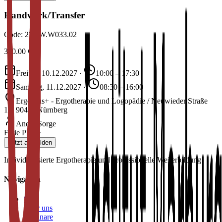
Handwerk/Transfer
Code:
27.2W.W033.02
380.00
€
Freitag, 10.12.2027
·
10:00 – 17:30
Samstag, 11.12.2027
·
08:30 – 16:00
ErgoPlus+ - Ergotherapie und Logopädie / Neuwieder Straße
15, 90411 Nürnberg
André Sorge
Freie Plätze
Jetzt anmelden
Individualisierte Ergotherapie und professionelle Weiterbildung
Navigation
Start
Über uns
Seminare