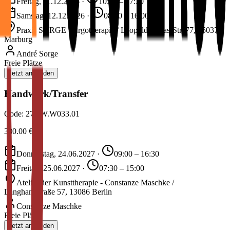
Freitag, 11.12.2026
·
10:00 – 17:30
Samstag, 12.12.2026
·
08:30 – 16:00
Praxis SORGE - Ergotherapie / Leopold-Lucas-Str. 77, 35037
Marburg
André Sorge
Freie Plätze
Jetzt anmelden
Handwerk/Transfer
Code:
27.2W.W033.01
380.00
€
Donnerstag, 24.06.2027
·
09:00 – 16:30
Freitag, 25.06.2027
·
07:30 – 15:00
Atelier der Kunsttherapie - Constanze Maschke /
Langhansstraße 57, 13086 Berlin
Constanze Maschke
Freie Plätze
Jetzt anmelden