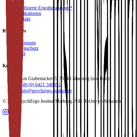
FAQ
Zertifizierte Ergotherapeuten*
Publikationen
Kontakt
Rechtliches
Impressum
Datenschutz
AGB
Kontakt
Am Grabenacker 5, 35043 Marburg (nur Büro)
+49 (0) 6421 340951
info@psychergo-institut.de
© 2026 PsychErgo Institut Marburg. Alle Rechte vorbehalten.