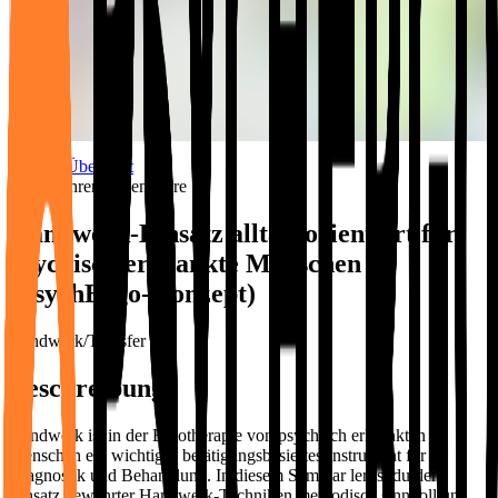
Zur Übersicht
Weiterführende Seminare
Handwerk-Einsatz alltagsorientiert für
psychisch erkrankte Menschen
(PsychErgo-Konzept)
Handwerk/Transfer
Beschreibung
Handwerk ist in der Ergotherapie von psychisch erkrankten
Menschen ein wichtiges betätigungsbasiertes Instrument für
Diagnostik und Behandlung. In diesem Seminar lernst du den
Einsatz bewährter Handwerk-Techniken methodisch sinnvoll und