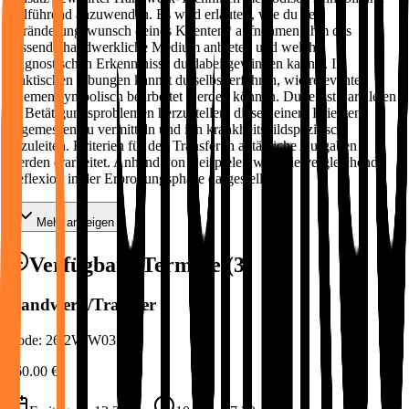
zielführend anzuwenden. Es wird erläutert, wie du den
Veränderungswunsch deines Klienten* aufnehmen, ihm das
passende handwerkliche Medium anbieten und welche
diagnostischen Erkenntnisse du dabei gewinnen kannst. In
praktischen Übungen kannst du selbst erfahren, wie relevante
Themen symbolisch bearbeitet werden können. Du lernst Parallelen
zu Betätigungsproblemen herzustellen, diese deinem Klienten*
angemessen zu vermitteln und ihn krankheitsbildspezifisch
anzuleiten. Kriterien für den Transfer in alltägliche Aufgaben
werden erarbeitet. Anhand von Beispielen wird die vergleichende
Reflexion in der Erprobungsphase dargestellt.
Mehr anzeigen
Verfügbare Termine (
3
)
Handwerk/Transfer
Code:
26.2W.W033.02
360.00
€