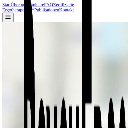
Start
Über uns
Seminare
FAQ
Zertifizierte
Ergotherapeuten*
Publikationen
Kontakt