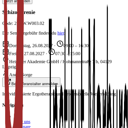
Jetzt anmelden
Schizophrenie
Code:
27.2W.W003.02
Die Seminargebühr findest du
hier
.
Donnerstag, 26.08.2027
·
09:00 – 16:30
Freitag, 27.08.2027
·
07:30 – 15:00
Heimerer Akademie GmbH / Hohmannstraße 7 b, 04129
Leipzig
André Sorge
Beim Veranstalter anmelden
Individualisierte Ergotherapie und professionelle Weiterbildung
Navigation
Start
Über uns
Seminare