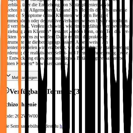
Überblick über die Entstehung von Schizophrenien sowie
Psychosen im Allgemeinen. Anhand des Modells der Ich-Zustände
kannst du Symptome deiner Klienten* wie zum Beispiel
Stimmenhören oder destruktive Verhaltensweisen besser einordnen
und verstehen. Verdeutlicht wird, wie eine tragfähige therapeutische
Beziehung zum Klienten* gestaltet werden kann, ohne Teil des ver-
rückten Systems zu werden. Dafür erhältst du praktische
Instrumente für die betätigungsbasierte Arbeitsweise. An
Klientenbeispielen wird erarbeitet, wie du psychische Stabilisierung,
Förderung der realistischen Selbst- und Fremdwahrnehmung sowie
die Entwicklung eines kontinuierlichen Betätigungsverhaltens bei
deinen Klienten* bewirken kannst.
Mehr anzeigen
Verfügbare Termine (
3
)
Schizophrenie
Code:
26.2W.W003.01
Die Seminargebühr findest du
hier
.