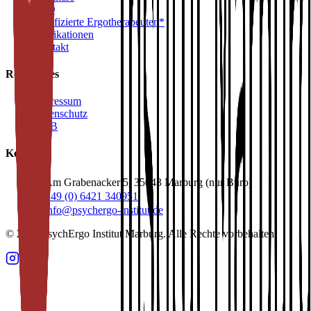
FAQ
Zertifizierte Ergotherapeuten*
Publikationen
Kontakt
Rechtliches
Impressum
Datenschutz
AGB
Kontakt
Am Grabenacker 5, 35043 Marburg (nur Büro)
+49 (0) 6421 340951
info@psychergo-institut.de
© 2026 PsychErgo Institut Marburg. Alle Rechte vorbehalten.