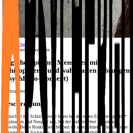
Zur Übersicht
Weiterführende Seminare
Ergotherapie mit Menschen mit
Schizophrenie und wahnhaften Störungen
(PsychErgo-Konzept)
Schizophrenie
Beschreibung
Menschen mit Schizophrenie lösen bei der einen Ergotherapeutin*
Faszination und Neugier aus, bei der anderen eher Ängste und
Abwehr. Beide Reaktionen, blieben sie unreflektiert, führen in eine
therapeutische Sackgasse. In diesem Seminar erhältst du einen