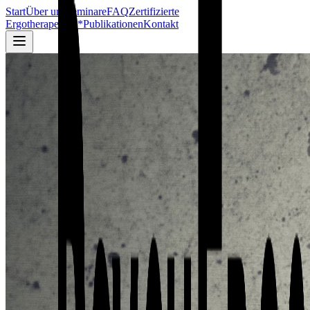
Start
Über uns
Seminare
FAQ
Zertifizierte
Ergotherapeuten*
Publikationen
Kontakt