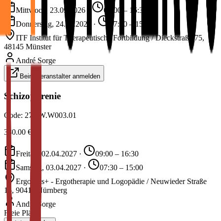
Mittwoch, 23.09.2026
·
09:00 – 16:30
Donnerstag, 24.09.2026
·
07:30 – 15:00
ITF Institut für Therapeutische Fortbildung / Dieckstraße 75,
48145 Münster
André Sorge
Beim Veranstalter anmelden
Schizophrenie
Code:
27.2W.W003.01
380.00
€
Freitag, 02.04.2027
·
09:00 – 16:30
Samstag, 03.04.2027
·
07:30 – 15:00
ErgoPlus+ - Ergotherapie und Logopädie / Neuwieder Straße
15, 90411 Nürnberg
André Sorge
Freie Plätze